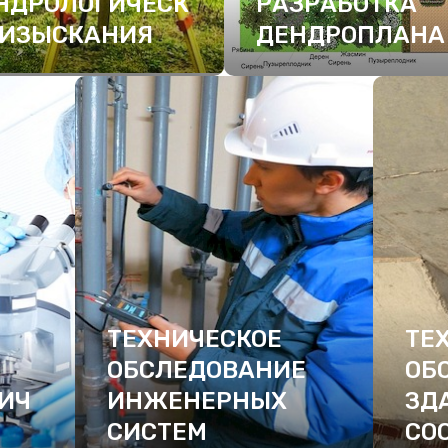
НДРОЛОГИЧЕСК
РАЗРАБОТКА
 ИЗЫСКАНИЯ
ДЕНДРОПЛАНА
ДРОБНЕЕ
ПОДРОБНЕЕ
ТЕХНИЧЕСКОЕ
ТЕ
ОБСЛЕДОВАНИЕ
ОБ
ИЧ
ИНЖЕНЕРНЫХ
ЗД
СИСТЕМ
СО