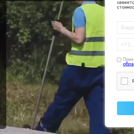
свяжетс
стоимос
При
обра
е