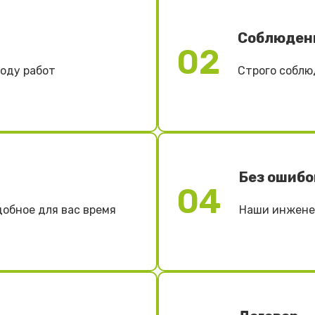
Соблюден
02
ходу работ
Строго соблю
Без ошибо
04
добное для вас время
Наши инженер