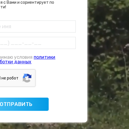
я с Вами и сориентирует по
ти!
нимаю условия
политики
ботки данных
Я нe poбoт