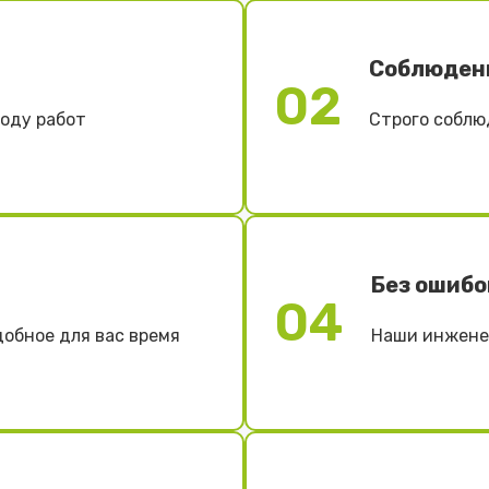
Соблюден
02
ходу работ
Строго соблю
Без ошибо
04
добное для вас время
Наши инженер