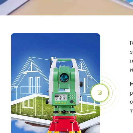
Г
з
г
и
М
р
о
т