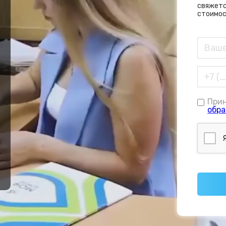
свяжетс
стоимос
При
е
обра