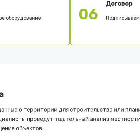
Договор
06
ое оборудование
Подписываем 
а
данные о территории для строительства или план
ециалисты проведут тщательный анализ местности,
щение объектов.