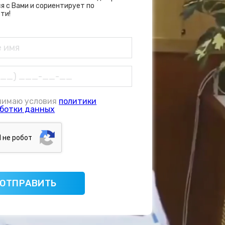
я с Вами и сориентирует по
ти!
нимаю условия
политики
ботки данных
Я нe poбoт